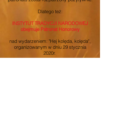
Dlatego też:
INSTYTUT TRADYCJI NARODOWEJ
obejmuje Patronat Honorowy
nad wydarzeniem: "Hej kolęda, kolęda",
organizowanym w dniu 29 stycznia
2020r.
Życz udanych przygotowań i
zamierzonych rezultatów.
Z poważaniem,
Prezes Instytutu Tradycji Narodowej
Urszula Bartosiak