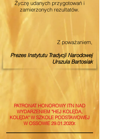
Życzę udanych przygotowań i
zamierzonych rezultatów.
Z poważaniem,
Prezes Instytutu Tradycji Narodowej
Urszula Bartosiak
PATRONAT HONOROWY ITN NAD
WYDARZENIEM "HEJ KOLĘDA,
KOLĘDA" W SZKOLE PODSTAWOWEJ
W OSSOWIE 29.01.2020r.