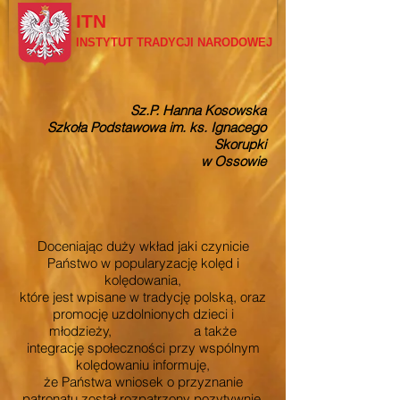
ITN
INSTYTUT TRADYCJI NARODOWEJ
Sz.P. Hanna Kosowska
Szkoła Podstawowa im. ks. Ignacego
Skorupki
w Ossowie
Doceniając duży wkład jaki czynicie
Państwo w popularyzację kolęd i
kolędowania,
które jest wpisane w tradycję polską, oraz
promocję uzdolnionych dzieci i
młodzieży, a także
integrację społeczności przy wspólnym
kolędowaniu informuję,
że Państwa wniosek o przyznanie
patronatu został rozpatrzony pozytywnie.