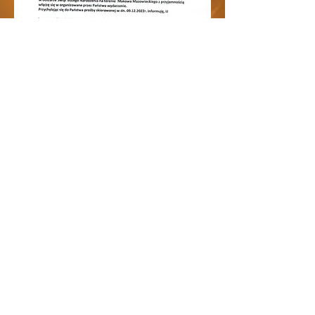
biuro@itn.edu.pl