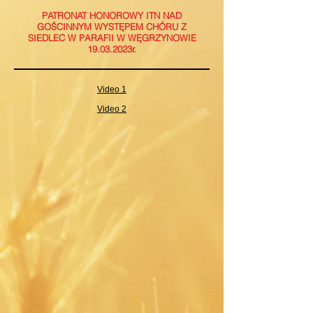
PATRONAT HONOROWY ITN NAD
GOŚCINNYM WYSTĘPEM CHÓRU Z
SIEDLEC W PARAFII W WĘGRZYNOWIE
19.03.2023r.
Video 1
Video 2